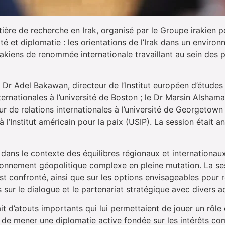
ière de recherche en Irak, organisé par le Groupe irakien po
té et diplomatie : les orientations de l’Irak dans un enviro
rakiens de renommée internationale travaillant au sein des 
Dr Adel Bakawan, directeur de l’Institut européen d’études 
ernationales à l’université de Boston ; le Dr Marsin Alsham
eur de relations internationales à l’université de Georgeto
l’Institut américain pour la paix (USIP). La session était 
 dans le contexte des équilibres régionaux et internationaux
vironnement géopolitique complexe en pleine mutation. La se
est confronté, ainsi que sur les options envisageables pour
 sur le dialogue et le partenariat stratégique avec divers a
ait d’atouts importants qui lui permettaient de jouer un rôl
 et de mener une diplomatie active fondée sur les intérêts c