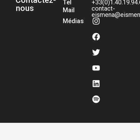
Tel
+33(0)1.40.19.94
nous
contact-
Mail
eismena@eismen
Médias