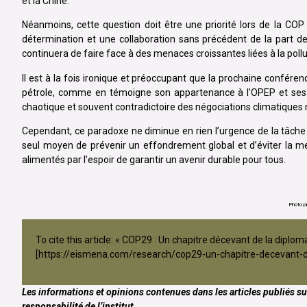
et la Chine.
Néanmoins, cette question doit être une priorité lors de la COP 
détermination et une collaboration sans précédent de la part de
continuera de faire face à des menaces croissantes liées à la poll
Il est à la fois ironique et préoccupant que la prochaine confér
pétrole, comme en témoigne son appartenance à l’OPEP et ses pr
chaotique et souvent contradictoire des négociations climatiques
Cependant, ce paradoxe ne diminue en rien l’urgence de la tâche à 
seul moyen de prévenir un effondrement global et d’éviter la m
alimentés par l’espoir de garantir un avenir durable pour tous.
Photo p
To cite this article: « COP29 : Un chapitre décevant de la di
[
https://eismena.com/research/cop29-un-chapitre-decevant-de
Les informations et opinions contenues dans les articles publiés su
responsabilité de l’institut.