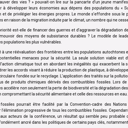
ver des vies ? » pouvait-on lire sur la pancarte d’un jeune manifest
nuer à développer leurs économies aux dépens des populations du « Su
 de privilégier les énergies propres. Le monde s’effondre sous le p
s en raison de la migration induite par le climat, un nombre qui ne ces
 priorité est-elle de financer des guerres et d’aggraver la dégradation de
 promouvoir des moyens de subsistance durables ? Le modèle de lead
es populations les plus vulnérables.
 à une réévaluation des frontières entre les populations autochtones e
entielles menaces pour la sécurité. La seule solution viable est d
l’action climatique tout en abordant les inégalités qui exacerbent la
lérer les accords visant à réduire la production de plastique, à dévelop
laire fondée sur le recyclage. L’application des traités sur la pollutio
us de produits chimiques dérivés des combustibles fossiles. Lors de
ques accélère non seulement la perte de biodiversité et la dégradation d
compromettant la sécurité alimentaire et celle des ressources en eau.
fossiles pourrait être facilité par la Convention-cadre des Nations
’élimination progressive de tous les combustibles fossiles. Cependant
paux acteurs de la conférence, un résultat qui semble peu probable 
ondément ancré dans les politiques de certains pays clés, notamment 