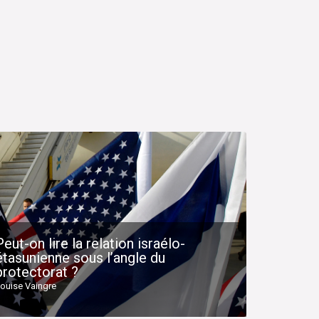
Peut-on lire la relation israélo-
étasunienne sous l’angle du
protectorat ?
ouise Vaingre