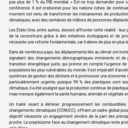
pas plus de 1 % du PIB mondial. « Est-ce trop demander pour sau
conférence. Il est irrationnel pour les nations riches de conti
moment est venu de transformer les mécanismes de production et
climatiques, avec des centaines de millions de personnes déplacée
Les États-Unis, entre autres, doivent affronter cette réalité : leur
de la reconstruire grâce à des initiatives écologiques et de
nécessite une refonte fondamentale, car il aliene de plus en plus l
Dans de nombreux pays, les déplacements liés au climat ont incité
signalant des changements démographiques imminents et de pot
transition énergétique juste, qui prenne en compte l’urgence de 
populations les plus vulnérables du monde. Il est impératif d’accé
systèmes de gestion des déchets et à promouvoir une économie circu
particulièrement urgente, puisque 99 % des plastiques sont iss
climatique, il a été souligné que la production continue de plasti
mais menace également la santé humaine, animale et végétale en 
Un traité visant à éliminer progressivement les combustibles 
changements climatiques (CCNUCC), offrant un cadre global pour l
objectif nécessite un engagement sincère de la part des princi
proche. Le scepticisme face au changement climatique reste prof