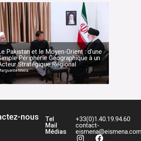
Le Pakistan et le Moyen-Orient : d’une
Simple Périphérie Géographique à un
Acteur Stratégique Régional
arguerite Meira
actez-nous
Tel
+33(0)1.40.19.94.60
Mail
contact-
Médias
eismena@eismena.co