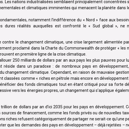
s. Les nations industrialisées semblaient principalement concentrées su
nnementales et climatiques imminentes qui menacent la planète dans l
fondamentales, notamment l’indifférence du « Nord » face aux besoin
s dures réalités auxquelles est confronté le « Sud global », ne 
te contre le changement climatique, une crise largement alimentée pa
agement proclamé dans la Charte du Commonwealth de protéger « les na
ouvent en première ligne de la crise climatique.
llouer 250 milliards de dollars par an aux pays les plus pauvres pour lu
at réside dans un paradoxe : de nombreux pays en développement, 
s du changement climatique. Cependant, en raison de mauvaise gestion 
rent classées comme « riches en pétrole mais encore en développement »
énéficier des fonds climatiques tout en étant critiqué pour sa forte
gressive vers les énergies propres, un changement qui s’applique égale
3 trillion de dollars par an d’ici 2035 pour les pays en développement.
s sources de financement, comme les fonds privés ou de nouvelles tax
ns riches refusent catégoriquement de partager ne serait-ce qu’une pe
t à noter que les demandes des pays en développement – déjà rejetées – 