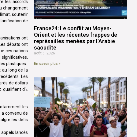
re les accords
s du changement
imat, soutenir
lanification de
France24: Le conflit au Moyen-
Orient et les récentes frappes de
ganisations ont
représailles menées par l’Arabie
 Les débats ont
saoudite
que ces nations
août 5, 2026
ignificatives,
des plastiques.
En savoir plus »
t au long de la
récédents. Les
ards de dollars
qualifient d’«
 notamment les
ce a convenu de
algré les défis
s appels lancés