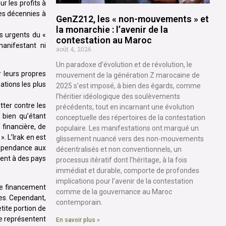
r les profits à
es décennies à
GenZ212, les « non-mouvements » et
la monarchie : l’avenir de la
s urgents du «
contestation au Maroc
manifestant ni
août 4, 2026
Un paradoxe d’évolution et de révolution, le
r leurs propres
mouvement de la génération Z marocaine de
tions les plus
2025 s’est imposé, à bien des égards, comme
l’héritier idéologique des soulèvements
tter contre les
précédents, tout en incarnant une évolution
bien qu’étant
conceptuelle des répertoires de la contestation
financière, de
populaire. Les manifestations ont marqué un
. L’Irak en est
glissement nuancé vers des non-mouvements
 dépendance aux
décentralisés et non conventionnels, un
ment à des pays
processus itératif dont l’héritage, à la fois
immédiat et durable, comporte de profondes
implications pour l’avenir de la contestation
 Ce financement
comme de la gouvernance au Maroc
es. Cependant,
contemporain.
tite portion de
ne représentent
En savoir plus »