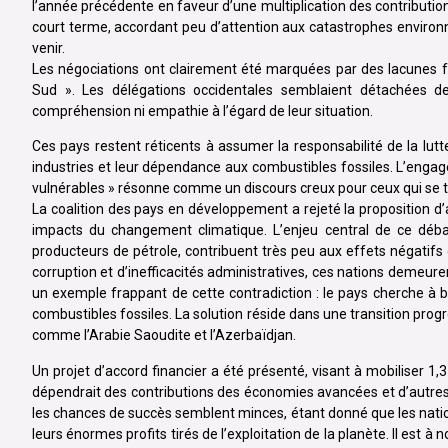
l’année précédente en faveur d’une multiplication des contribution
court terme, accordant peu d’attention aux catastrophes enviro
venir.
Les négociations ont clairement été marquées par des lacunes 
Sud ». Les délégations occidentales semblaient détachées de
compréhension ni empathie à l’égard de leur situation.
Ces pays restent réticents à assumer la responsabilité de la lut
industries et leur dépendance aux combustibles fossiles. L’eng
vulnérables » résonne comme un discours creux pour ceux qui se tr
La coalition des pays en développement a rejeté la proposition d’a
impacts du changement climatique. L’enjeu central de ce déb
producteurs de pétrole, contribuent très peu aux effets négatif
corruption et d’inefficacités administratives, ces nations demeu
un exemple frappant de cette contradiction : le pays cherche à b
combustibles fossiles. La solution réside dans une transition pro
comme l’Arabie Saoudite et l’Azerbaïdjan.
Un projet d’accord financier a été présenté, visant à mobiliser 1,
dépendrait des contributions des économies avancées et d’autre
les chances de succès semblent minces, étant donné que les natio
leurs énormes profits tirés de l’exploitation de la planète. Il es