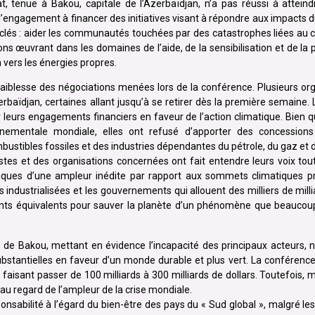
, tenue à Bakou, capitale de l’Azerbaïdjan, n’a pas réussi à atteind
 l’engagement à financer des initiatives visant à répondre aux impact
lés : aider les communautés touchées par des catastrophes liées au cl
ns œuvrant dans les domaines de l’aide, de la sensibilisation et de la p
n vers les énergies propres.
aiblesse des négociations menées lors de la conférence. Plusieurs or
rbaïdjan, certaines allant jusqu’à se retirer dès la première semaine.
r leurs engagements financiers en faveur de l’action climatique. Bien 
nementale mondiale, elles ont refusé d’apporter des concessions s
bustibles fossiles et des industries dépendantes du pétrole, du gaz et 
istes et des organisations concernées ont fait entendre leurs voix tou
fiques d’une ampleur inédite par rapport aux sommets climatiques p
 industrialisées et les gouvernements qui allouent des milliers de milli
nts équivalents pour sauver la planète d’un phénomène que beaucoup 
t de Bakou, mettant en évidence l’incapacité des principaux acteurs,
ubstantielles en faveur d’un monde durable et plus vert. La conféren
e faisant passer de 100 milliards à 300 milliards de dollars. Toutefois, m
t au regard de l’ampleur de la crise mondiale.
nsabilité à l’égard du bien-être des pays du « Sud global », malgré le