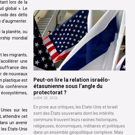
ant lors de la
d global ». Le
oids des défis
se d’augmenter.
 la planète, ou
ership mondial
t les migrants,
’accélérer une
 souffrance des
per de nouveaux
Peut-on lire la relation israélo-
n plastique est
étasunienne sous l’angle du
 la conférence
protectorat ?
es écosystèmes,
juillet 28, 2026
En proie aux critiques, les Etats-Unis et Israël
 Unies sur les
sont des États souverains dont les intérêts
, atteindre cet
communs trouvent leurs racines historiques,
dans un avenir
religieuses, économiques, militaires et politiques
les États-Unis
dans un ensemble géopolitique complexe. Mais