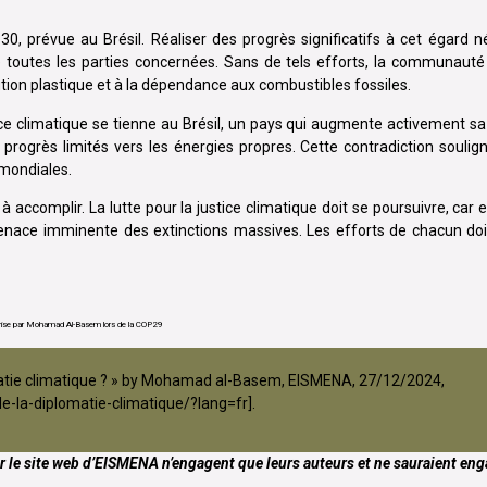
30, prévue au Brésil. Réaliser des progrès significatifs à cet égard 
 toutes les parties concernées. Sans de tels efforts, la communauté 
ution plastique et à la dépendance aux combustibles fossiles.
ence climatique se tienne au Brésil, un pays qui augmente activement s
ogrès limités vers les énergies propres. Cette contradiction soulign
 mondiales.
accomplir. La lutte pour la justice climatique doit se poursuivre, car 
enace imminente des extinctions massives. Les efforts de chacun doiv
rise par Mohamad Al-Basem lors de la COP29
plomatie climatique ? » by Mohamad al-Basem, EISMENA, 27/12/2024,
-la-diplomatie-climatique/?lang=fr
].
r le site web d’EISMENA n’engagent que leurs auteurs et ne sauraient eng