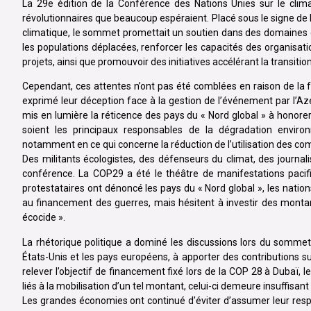
La 29e édition de la Conférence des Nations Unies sur le climat
révolutionnaires que beaucoup espéraient. Placé sous le signe de
climatique, le sommet promettait un soutien dans des domaines c
les populations déplacées, renforcer les capacités des organisatio
projets, ainsi que promouvoir des initiatives accélérant la transitio
Cependant, ces attentes n’ont pas été comblées en raison de la f
exprimé leur déception face à la gestion de l’événement par l’Aze
mis en lumière la réticence des pays du « Nord global » à honore
soient les principaux responsables de la dégradation environ
notamment en ce qui concerne la réduction de l’utilisation des com
Des militants écologistes, des défenseurs du climat, des journal
conférence. La COP29 a été le théâtre de manifestations paci
protestataires ont dénoncé les pays du « Nord global », les nations
au financement des guerres, mais hésitent à investir des monta
écocide ».
La rhétorique politique a dominé les discussions lors du somme
États-Unis et les pays européens, à apporter des contributions s
relever l’objectif de financement fixé lors de la COP 28 à Dubaï, l
liés à la mobilisation d’un tel montant, celui-ci demeure insuffisan
Les grandes économies ont continué d’éviter d’assumer leur respo