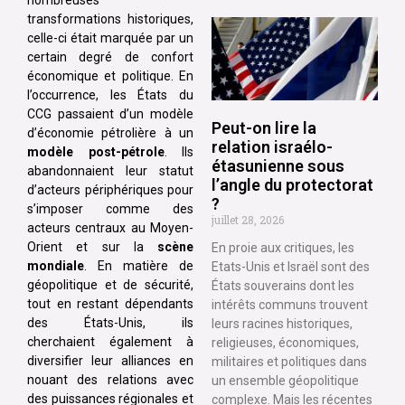
nombreuses
transformations historiques,
celle-ci était marquée par un
certain degré de confort
économique et politique. En
l’occurrence, les États du
CCG passaient d’un modèle
Peut-on lire la
d’économie pétrolière à un
relation israélo-
modèle post-pétrole
. Ils
étasunienne sous
abandonnaient leur statut
l’angle du protectorat
d’acteurs périphériques pour
?
s’imposer comme des
juillet 28, 2026
acteurs centraux au Moyen-
Orient et sur la
scène
En proie aux critiques, les
mondiale
. En matière de
Etats-Unis et Israël sont des
géopolitique et de sécurité,
États souverains dont les
tout en restant dépendants
intérêts communs trouvent
des États-Unis, ils
leurs racines historiques,
cherchaient également à
religieuses, économiques,
diversifier leur alliances en
militaires et politiques dans
nouant des relations avec
un ensemble géopolitique
des puissances régionales et
complexe. Mais les récentes