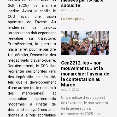
saoudite
Golf (CCG) de manière
août 5, 2026
inédite. Avant le conflit, le
CCG avait une vision
En savoir plus »
optimiste de l’avenir. Au
lendemain de celui-ci,
l’organisation doit cependant
réévaluer sa trajectoire.
Premièrement, la guerre a
mis à l’arrêt, pour ne pas dire
fait dérailler, l’ensemble des
mégaprojets d’avant-guerre.
GenZ212, les « non-
Deuxièmement, le CCG doit
mouvements » et la
réorienter ses priorités vers
monarchie : l’avenir de
des impératifs de sécurité,
la contestation au
tels que le développement
Maroc
d’une armée (ou le recours à
août 4, 2026
des mercenaires) et
Un paradoxe d’évolution et
l’acquisition d’armements
de révolution, le mouvement
modernes, à l’instar de
de la génération Z
drones et de systèmes anti-
marocaine de 2025 s’est
drones à la fois abordables