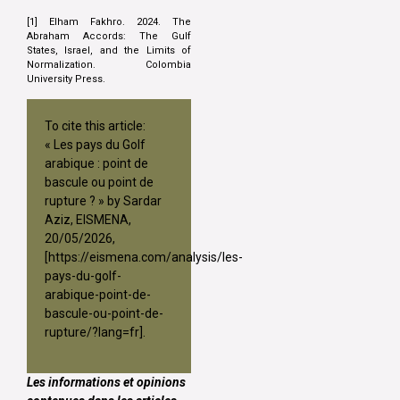
[1] Elham Fakhro. 2024. The
Abraham Accords: The Gulf
States, Israel, and the Limits of
Normalization. Colombia
University Press.
To cite this article:
« Les pays du Golf
arabique : point de
bascule ou point de
rupture ? » by Sardar
Aziz, EISMENA,
20/05/2026,
[
https://eismena.com/analysis/les-
pays-du-golf-
arabique-point-de-
bascule-ou-point-de-
rupture/?lang=fr
].
Les informations et opinions