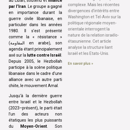
au Liban, soutenu et
financé
complexe. Mais les récentes
par l’Iran
. Le groupe a gagné
divergences d’intérêts entre
en importance durant la
Washington et Tel-Aviv sur la
guerre civile libanaise, en
politique régionale moyen-
particulier dans les années
orientale interrogent la
1980. Il s’est présenté
nature de la relation israélo-
comme la « résistance »
étasunienne. Cet article
(المقاومة en arabe), son
analyse la structure liant
agenda étant principalement
Israël et les Etats-Unis.
axé sur la
lutte contre Israël
.
Depuis 2005, le Hezbollah
En savoir plus »
participe à la scène politique
libanaise dans le cadre d’une
alliance avec un autre parti
chiite, le mouvement Amal.
Jusqu’à la dernière guerre
entre Israël et le Hezbollah
(2023–présent), le parti était
l’un des acteurs non
étatiques les plus puissants
du
Moyen-Orient
. Son