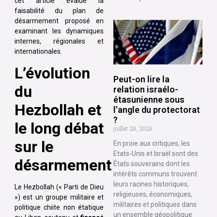
cet article évalue la
faisabilité du plan de
désarmement proposé en
examinant les dynamiques
internes, régionales et
internationales.
L’évolution
Peut-on lire la
du
relation israélo-
étasunienne sous
Hezbollah et
l’angle du protectorat
?
le long débat
juillet 28, 2026
sur le
En proie aux critiques, les
Etats-Unis et Israël sont des
désarmement
États souverains dont les
intérêts communs trouvent
leurs racines historiques,
Le Hezbollah (« Parti de Dieu
religieuses, économiques,
») est un groupe militaire et
militaires et politiques dans
politique chiite non étatique
un ensemble géopolitique