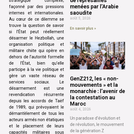
de représailles
stratégique complexe,
menées par l’Arabie
façonné par des pressions
saoudite
internes et internationales.
août 5, 2026
Au cœur de ce dilemme se
trouve la question de savoir
En savoir plus »
si l’État peut réellement
désarmer le Hezbollah, une
organisation politique et
militaire chiite qui opère en
dehors de l’autorité formelle
de l’État, bien qu’elle
participe à la vie politique et
gère un vaste réseau de
GenZ212, les « non-
services sociaux. Le
mouvements » et la
désarmement est une
monarchie : l’avenir de
revendication récurrente
la contestation au
depuis les accords de Taëf
Maroc
de 1989, qui prévoyaient le
août 4, 2026
démantèlement de tous les
Un paradoxe d’évolution et
acteurs armés non étatiques
de révolution, le mouvement
et le placement de leurs
de la génération Z
capacités militaires sous