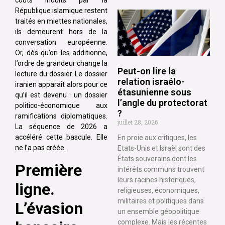
coûts induits par la
République islamique restent
traités en miettes nationales,
ils demeurent hors de la
conversation européenne.
Or, dès qu’on les additionne,
l’ordre de grandeur change la
Peut-on lire la
lecture du dossier. Le dossier
relation israélo-
iranien apparaît alors pour ce
étasunienne sous
qu’il est devenu : un dossier
l’angle du protectorat
politico-économique aux
?
ramifications diplomatiques.
juillet 28, 2026
La séquence de 2026 a
accéléré cette bascule. Elle
En proie aux critiques, les
ne l’a pas créée.
Etats-Unis et Israël sont des
États souverains dont les
Première
intérêts communs trouvent
leurs racines historiques,
ligne.
religieuses, économiques,
militaires et politiques dans
L’évasion
un ensemble géopolitique
complexe. Mais les récentes