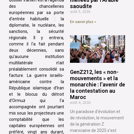
saoudite
des chancelleries
août 5, 2026
européennes par sa porte
d’entrée habituelle : la
En savoir plus »
diplomatie, le nucléaire, les
sanctions, la sécurité
régionale. Il y entrera,
comme il l’a fait pendant
deux décennies, sans
qu’aucune institution
multilatérale n’ait
préalablement consolidé sa
GenZ212, les « non-
facture. La guerre israélo-
mouvements » et la
américaine contre la
monarchie : l’avenir de
République islamique d’Iran
la contestation au
et le blocus du détroit
Maroc
d’Ormuz qui l’a
août 4, 2026
accompagnée ont pourtant
Un paradoxe d’évolution et
mis sous les projecteurs une
de révolution, le mouvement
comptabilité que les
de la génération Z
capitales européennes ont
marocaine de 2025 s’est
préféré, vingt ans durant,