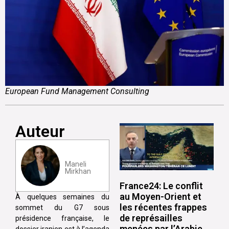
European Fund Management Consulting
Auteur
Maneli
Mirkhan
France24: Le conflit
au Moyen-Orient et
À quelques semaines du
les récentes frappes
sommet du G7 sous
de représailles
présidence française, le
menées par l’Arabie
dossier iranien est à l’agenda