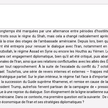
t longtemps été marquées par une alternance entre périodes d’hostilit
étroits sous le règne du Shah, mais cela a changé radicalement après
 la crise des otages de l’ambassade américaine. Depuis lors, bien que
nt été entrepris pour renouer le dialogue avec l’Iran, notamment en
ezbollah, le régime Assad en Syrie ou encore les Houthis au Yémen. L
s cet engagement diplomatique, bien qu’il ait été critiqué, puis aba
ales de l’Iran, ainsi que ses relations conflictuelles avec les alliés des
uer tout rapprochement. À la suite de l’escalade du conflit du 7 octobr
aël. Toutefois, une série de revers internes et externes — frappes mil
tratégique partiel. Sur le plan intérieur, le régime fait face à d’importan
de la succession du Guide suprême Khamenei, et remise en cause de la 
résident Trump, autrefois fervent partisan de la campagne de « press
e à une reprise du dialogue. Son éloignement de la ligne israélienne sur
éricaine. Dans ce contexte, ma première question est la suivante : De
e économique de l’Iran et ses stratégies diplomatiques ?