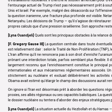
d’installations nucléaires. Il cherche le soutien américain pour d’é
l’entourage actuel de Trump n’est pas nécessairement prêt à souteni
Unis et Israël. Par exemple, malgré des désaccords sur l’offensi
la question iranienne, une fracture plus profonde est visible. Net
Netanyahu. Les décisions de Trump — qu’il s’agisse de réinstaure
propres calculs que d’une pression israélienne. Son approche reste
[Lyna Ouandjeli]
Quels sont les principaux obstacles à la relance d
[F. Gregory Gause III]
La question centrale dans toute éventuelle 
est relativement clair : selon le Traité de Non-Prolifération (TNP),
L’Iran affirme qu’il ne renoncera pas à son droit d’enrichir l’urani
prônant une interdiction totale, parfois semblant plus flexible. I
largement reconnu que l’enrichissement constitue le principal p
internationales et aux mécanismes réglementaires associés. Un a
strictement au nucléaire et excluait délibérément les activités
Obama avait estimé qu’élargir le champ des discussions aurait rend
On ignore si l’Iran est désormais prêt à aborder les questions régi
proxies, ses alliés régionaux ou ses capacités balistiques. La ques
le dossier nucléaire ou tentera d’aborder des enjeux stratégiques p
[Lyna Ouandjeli]
La situation actuelle du Hezbollah et du Hamas —