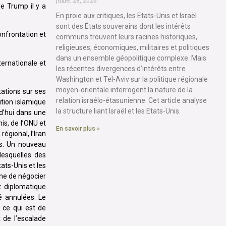
e Trump il y a
En proie aux critiques, les Etats-Unis et Israël
sont des États souverains dont les intérêts
confrontation et
communs trouvent leurs racines historiques,
religieuses, économiques, militaires et politiques
dans un ensemble géopolitique complexe. Mais
ternationale et
les récentes divergences d’intérêts entre
Washington et Tel-Aviv sur la politique régionale
moyen-orientale interrogent la nature de la
tations sur ses
relation israélo-étasunienne. Cet article analyse
ution islamique
la structure liant Israël et les Etats-Unis.
rd’hui dans une
nis, de l’ONU et
En savoir plus »
régional, l’Iran
es. Un nouveau
lesquelles des
ats-Unis et les
nne de négocier
t diplomatique
té annulées. Le
 ce qui est de
t de l’escalade