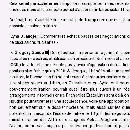
Cela serait particulièrement important compte tenu des récents 
quelques mois et le contexte actuel d’actions militaires ciblant l’Ira
Au final, l’imprévisibilité du leadership de Trump crée une incertitu
possible escalade militaire.
[Lyna Ouandjeli]
Comment les échecs passés des négociations ont-i
de discussions nucléaires ?
[F. Gregory Gause III]
Deux facteurs importants façonnent le conte
capacités nucléaires, établissant un précédent. Si un nouvel accor
(CGRI) le veto, et il ne semble pas y avoir d’opposition domestiqu
position plus faible qu’en 2015. À l’époque, il bénéficiait d’une pos
d’autres, la Russie et la Chine ont réussi à contourner nombre de ces 
a subi des revers au Liban, en Palestine et en Syrie, et il pou
gouvernement iranien pourrait aussi être plus ouvert à un réaj
arrangements informels entre l’Iran et les États-Unis sont déjà en 
Houthis pourrait refléter une acquiescence, voire une approbation 
non seulement sur le dossier nucléaire, mais aussi sur les qu
potentiel. En raison de l’escalade initiée le 13 juin, les négoc
ministre iranien des Affaires étrangères Abbas Araghchi conf
l’avenir, on ne sait toujours pas si les pourparlers finiront pa