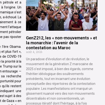
n pétrole et a
à l’origine. Un
dynamique s’est
e, a échoué. La
rairement à ce
mment l’attaque
ement pétrolier
ne pas riposter
GenZ212, les « non-mouvements » et
la monarchie : l’avenir de la
e l’ère Obama.
contestation au Maroc
et plus fort »,
août 4, 2026
mie de COVID-19
Un paradoxe d’évolution et de révolution, le
a priorité à la
mouvement de la génération Z marocaine de
de Trump sur la
2025 s’est imposé, à bien des égards, comme
son entourage —
l’héritier idéologique des soulèvements
 sa recherche
précédents, tout en incarnant une évolution
pportunité pour
conceptuelle des répertoires de la contestation
 qu’ils restent
populaire. Les manifestations ont marqué un
indiquant une
glissement nuancé vers des non-mouvements
est sujet à des
décentralisés et non conventionnels, un
it de Gaza « en
processus itératif dont l’héritage, à la fois