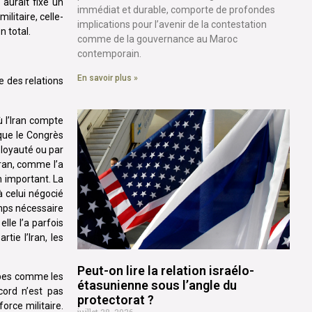
aurait fixé un
immédiat et durable, comporte de profondes
ilitaire, celle-
implications pour l’avenir de la contestation
n total.
comme de la gouvernance au Maroc
contemporain.
En savoir plus »
e des relations
ù l’Iran compte
 que le Congrès
 loyauté ou par
Iran, comme l’a
n important. La
à celui négocié
emps nécessaire
lle l’a parfois
tie l’Iran, les
Peut-on lire la relation israélo-
oupes comme les
étasunienne sous l’angle du
cord n’est pas
protectorat ?
orce militaire.
juillet 28, 2026