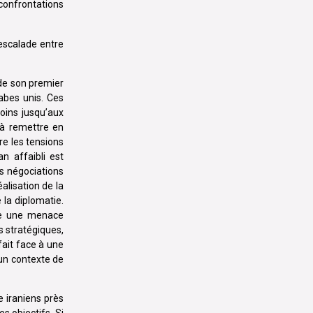
 confrontations
sescalade entre
 de son premier
rabes unis. Ces
moins jusqu’aux
à remettre en
re les tensions
n affaibli est
s négociations
alisation de la
 la diplomatie.
me une menace
s stratégiques,
fait face à une
 un contexte de
 iraniens près