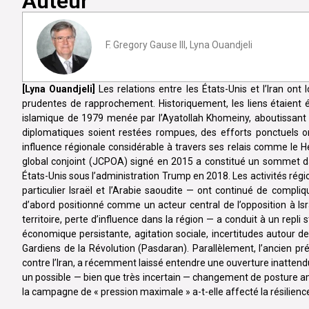
Auteur
F. Gregory Gause III, Lyna Ouandjeli
[Lyna Ouandjeli]
Les relations entre les États-Unis et l’Iran on
prudentes de rapprochement. Historiquement, les liens étaient 
islamique de 1979 menée par l’Ayatollah Khomeiny, aboutissant à
diplomatiques soient restées rompues, des efforts ponctuels o
influence régionale considérable à travers ses relais comme le H
global conjoint (JCPOA) signé en 2015 a constitué un sommet dan
États-Unis sous l’administration Trump en 2018. Les activités région
particulier Israël et l’Arabie saoudite — ont continué de compliq
d’abord positionné comme un acteur central de l’opposition à Isr
territoire, perte d’influence dans la région — a conduit à un repli s
économique persistante, agitation sociale, incertitudes autour 
Gardiens de la Révolution (Pasdaran). Parallèlement, l’ancien p
contre l’Iran, a récemment laissé entendre une ouverture inattendu
un possible — bien que très incertain — changement de posture am
la campagne de « pression maximale » a-t-elle affecté la résilienc