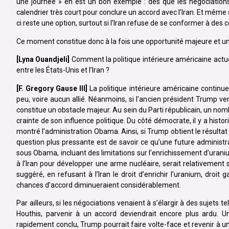
une journée » en est un bon exemple : dès que les négociations
calendrier très court pour conclure un accord avec l’Iran. Et même s
ci reste une option, surtout si l’Iran refuse de se conformer à des 
Ce moment constitue donc à la fois une opportunité majeure et une
[Lyna Ouandjeli]
Comment la politique intérieure américaine actuel
entre les États-Unis et l’Iran ?
[F. Gregory Gause III]
La politique intérieure américaine continue
peu, voire aucun allié. Néanmoins, si l’ancien président Trump ven
constitue un obstacle majeur. Au sein du Parti républicain, un n
crainte de son influence politique. Du côté démocrate, il y a his
montré l’administration Obama. Ainsi, si Trump obtient le résultat 
question plus pressante est de savoir ce qu’une future administr
sous Obama, incluant des limitations sur l’enrichissement d’urani
à l’Iran pour développer une arme nucléaire, serait relativement si
suggéré, en refusant à l’Iran le droit d’enrichir l’uranium, droit 
chances d’accord diminueraient considérablement.
Par ailleurs, si les négociations venaient à s’élargir à des sujets
Houthis, parvenir à un accord deviendrait encore plus ardu. U
rapidement conclu, Trump pourrait faire volte-face et revenir à un