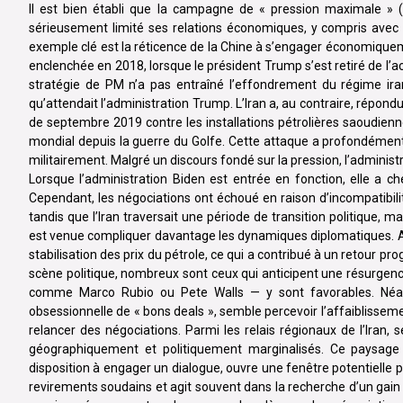
Il est bien établi que la campagne de « pression maximale » (
sérieusement limité ses relations économiques, y compris avec de
exemple clé est la réticence de la Chine à s’engager économiquem
enclenchée en 2018, lorsque le président Trump s’est retiré de l’ac
stratégie de PM n’a pas entraîné l’effondrement du régime iran
qu’attendait l’administration Trump. L’Iran a, au contraire, répond
de septembre 2019 contre les installations pétrolières saoudiennes
mondial depuis la guerre du Golfe. Cette attaque a profondément 
militairement. Malgré un discours fondé sur la pression, l’administ
Lorsque l’administration Biden est entrée en fonction, elle a c
Cependant, les négociations ont échoué en raison d’incompatibilité
tandis que l’Iran traversait une période de transition politique
est venue compliquer davantage les dynamiques diplomatiques. Après
stabilisation des prix du pétrole, ce qui a contribué à un retour pr
scène politique, nombreux sont ceux qui anticipent une résurgenc
comme Marco Rubio ou Pete Walls — y sont favorables. Néanm
obsessionnelle de « bons deals », semble percevoir l’affaiblisse
relancer des négociations. Parmi les relais régionaux de l’Iran, 
géographiquement et politiquement marginalisés. Ce paysage
disposition à engager un dialogue, ouvre une fenêtre potentielle 
revirements soudains et agit souvent dans la recherche d’un gain po