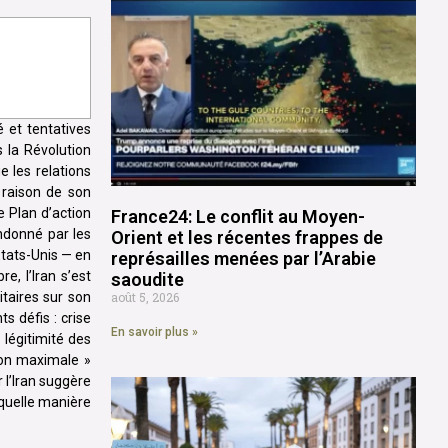
é et tentatives
 la Révolution
 les relations
 raison de son
e Plan d’action
France24: Le conflit au Moyen-
ndonné par les
Orient et les récentes frappes de
 États-Unis — en
représailles menées par l’Arabie
e, l’Iran s’est
saoudite
itaires sur son
août 5, 2026
ts défis : crise
En savoir plus »
légitimité des
ion maximale »
 l’Iran suggère
 quelle manière