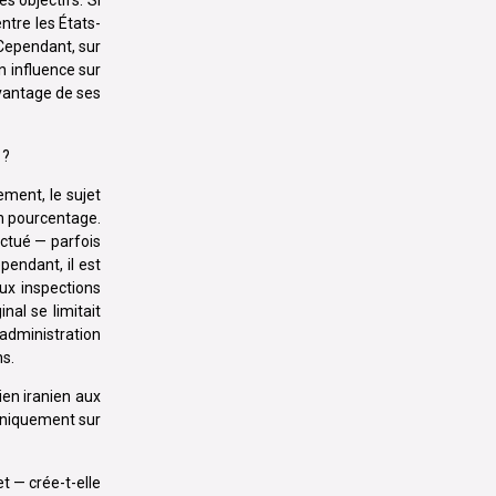
es objectifs. Si
ntre les États-
 Cependant, sur
n influence sur
avantage de ses
 ?
ement, le sujet
ain pourcentage.
uctué — parfois
pendant, il est
ux inspections
al se limitait
administration
ns.
ien iranien aux
 uniquement sur
t — crée-t-elle