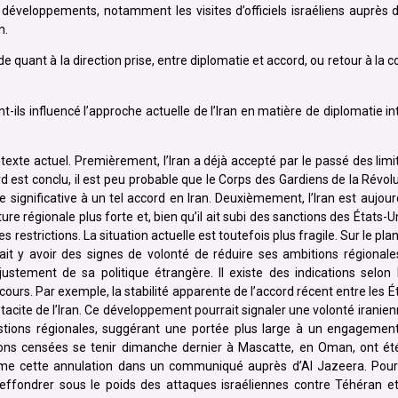
développements, notamment les visites d’officiels israéliens auprès d
n.
de quant à la direction prise, entre diplomatie et accord, ou retour à la 
ls influencé l’approche actuelle de l’Iran en matière de diplomatie in
xte actuel. Premièrement, l’Iran a déjà accepté par le passé des limi
d est conclu, il est peu probable que le Corps des Gardiens de la Révol
e significative à un tel accord en Iran. Deuxièmement, l’Iran est aujou
ture régionale plus forte et, bien qu’il ait subi des sanctions des États-U
restrictions. La situation actuelle est toutefois plus fragile. Sur le plan 
rrait y avoir des signes de volonté de réduire ses ambitions régional
ustement de sa politique étrangère. Il existe des indications selon 
cours. Par exemple, la stabilité apparente de l’accord récent entre les Ét
tacite de l’Iran. Ce développement pourrait signaler une volonté iranie
estions régionales, suggérant une portée plus large à un engagemen
iations censées se tenir dimanche dernier à Mascatte, en Oman, ont é
irme cette annulation dans un communiqué auprès d’Al Jazeera. Pour
r s’effondrer sous le poids des attaques israéliennes contre Téhéran e