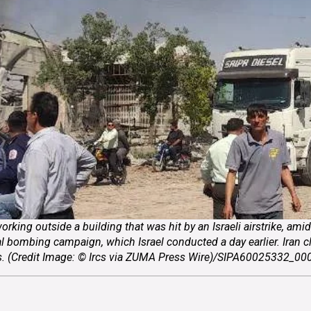
king outside a building that was hit by an Israeli airstrike, amid
l bombing campaign, which Israel conducted a day earlier. Iran cla
ians. (Credit Image: © Ircs via ZUMA Press Wire)/SIPA60025332