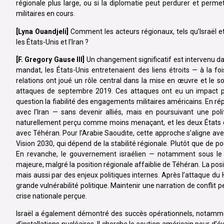
régionale plus large, ou si la diplomatie peut perdurer et perme
militaires en cours.
[Lyna Ouandjeli]
Comment les acteurs régionaux, tels qu’Israël et 
les États-Unis et l’Iran ?
[F. Gregory Gause III]
Un changement significatif est intervenu da
mandat, les États-Unis entretenaient des liens étroits — à la fo
relations ont joué un rôle central dans la mise en œuvre et le s
attaques de septembre 2019. Ces attaques ont eu un impact 
question la fiabilité des engagements militaires américains. En r
avec l’Iran — sans devenir alliés, mais en poursuivant une poli
naturellement perçu comme moins menaçant, et les deux États du
avec Téhéran. Pour l’Arabie Saoudite, cette approche s’aligne ave
Vision 2030, qui dépend de la stabilité régionale. Plutôt que de po
En revanche, le gouvernement israélien — notamment sous le
majeure, malgré la position régionale affaiblie de Téhéran. La po
mais aussi par des enjeux politiques internes. Après l’attaque du
grande vulnérabilité politique. Maintenir une narration de conflit 
crise nationale perçue.
Israël a également démontré des succès opérationnels, notamme