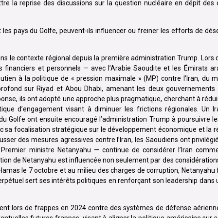
ttre la reprise des discussions sur la question nucléaire en dépit des
les pays du Golfe, peuvent-ils influencer ou freiner les efforts de dé
ns le contexte régional depuis la première administration Trump. Lors
is financiers et personnels — avec l’Arabie Saoudite et les Émirats a
outien à la politique de « pression maximale » (MP) contre l’Iran, du 
profond sur Riyad et Abou Dhabi, amenant les deux gouvernements 
éponse, ils ont adopté une approche plus pragmatique, cherchant à rédui
tique d’engagement visant à diminuer les frictions régionales. Un Ira
 Golfe ont ensuite encouragé l’administration Trump à poursuivre le
c sa focalisation stratégique sur le développement économique et la ré
usser des mesures agressives contre l’Iran, les Saoudiens ont privilégié
 Premier ministre Netanyahu — continue de considérer l’Iran com
sition de Netanyahu est influencée non seulement par des considération
 Hamas le 7 octobre et au milieu des charges de corruption, Netanyahu 
perpétuel sert ses intérêts politiques en renforçant son leadership dans
nt lors de frappes en 2024 contre des systèmes de défense aérienne