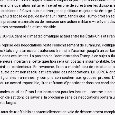
ventuelles futures frappes, visant à aligner la politique américaine sur s
r une opération militaire, il serait erroné de surestimer les divisions e
ve israélienne à Gaza, aucune divergence politique majeure n’a émergé.
anyahu dispose de peu de levier sur Trump, tandis que Trump croit en so
r la pression maximale ou de menacer une action militaire — relèvent d
 très personnalisée et imprévisible.
u JCPOA dans le climat diplomatique actuel entre les États-Unis et l’Iran
reprise des négociations reste l’enrichissement de l’uranium. Politiqu
 les États signataires sont autorisés à enrichir l’uranium jusqu’à un cert
um dans ces limites. La position de l’administration Trump à ce sujet a fl
l demeure incertain si cette question sera un obstacle insurmontable. Ce
oint de contentieux. En revanche, l’Iran a montré peu de résistance a
utre point non résolu est l’étendue des négociations. Le JCPOA origin
 régionales iraniennes, y compris son soutien aux groupes proxies. L’
u un accord impossible, l’Iran refusant d’y participer dans ces conditio
onales, ou si les États-Unis insisteront pour les inclure — comme le sout
tion clé est donc de savoir si la prochaine série de négociations portera
lus larges.
 tous deux affaiblis et potentiellement en voie de désarmement comple