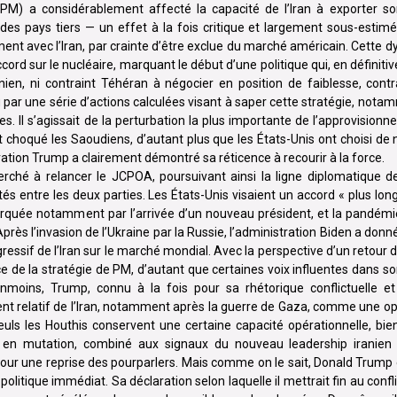
PM) a considérablement affecté la capacité de l’Iran à exporter so
s pays tiers — un effet à la fois critique et largement sous-estimé 
ent avec l’Iran, par crainte d’être exclue du marché américain. Cette 
cord sur le nucléaire, marquant le début d’une politique qui, en définitiv
ien, ni contraint Téhéran à négocier en position de faiblesse, cont
u par une série d’actions calculées visant à saper cette stratégie, nota
. Il s’agissait de la perturbation la plus importante de l’approvisionn
choqué les Saoudiens, d’autant plus que les États-Unis ont choisi de 
ration Trump a clairement démontré sa réticence à recourir à la force.
herché à relancer le JCPOA, poursuivant ainsi la ligne diplomatique d
s entre les deux parties. Les États-Unis visaient un accord « plus long 
, marquée notamment par l’arrivée d’un nouveau président, et la pandé
 l’invasion de l’Ukraine par la Russie, l’administration Biden a donné l
ogressif de l’Iran sur le marché mondial. Avec la perspective d’un retour 
e de la stratégie de PM, d’autant que certaines voix influentes dans 
oins, Trump, connu à la fois pour sa rhétorique conflictuelle et
ment relatif de l’Iran, notamment après la guerre de Gaza, comme une o
seuls les Houthis conservent une certaine capacité opérationnelle, bien
 en mutation, combiné aux signaux du nouveau leadership iranien 
pour une reprise des pourparlers. Mais comme on le sait, Donald Trump 
litique immédiat. Sa déclaration selon laquelle il mettrait fin au confl