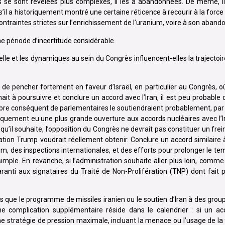
 se sont révélées plus complexes, il les a abandonnées. De même, il 
’il a historiquement montré une certaine réticence à recourir à la force m
contraintes strictes sur l’enrichissement de l’uranium, voire à son abando
 période d’incertitude considérable.
le et les dynamiques au sein du Congrès influencent-elles la trajectoir
 de pencher fortement en faveur d’Israël, en particulier au Congrès, o
ait à poursuivre et conclure un accord avec l’Iran, il est peu probable
ombre conséquent de parlementaires le soutiendraient probablement, par
toriquement eu une plus grande ouverture aux accords nucléaires avec l’
qu’il souhaite, l’opposition du Congrès ne devrait pas constituer un frei
ation Trump voudrait réellement obtenir. Conclure un accord similaire 
um, des inspections internationales, et des efforts pour prolonger le t
mple. En revanche, si l’administration souhaite aller plus loin, comme e
garanti aux signataires du Traité de Non-Prolifération (TNP) dont fait par
 tels que le programme de missiles iranien ou le soutien d’Iran à des gr
ne complication supplémentaire réside dans le calendrier : si un ac
e stratégie de pression maximale, incluant la menace ou l’usage de la f