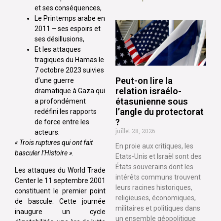
et ses conséquences,
Le Printemps arabe en
2011 – ses espoirs et
ses désillusions,
Et les attaques
tragiques du Hamas le
7 octobre 2023 suivies
Peut-on lire la
d’une guerre
relation israélo-
dramatique à Gaza qui
étasunienne sous
a profondément
l’angle du protectorat
redéfini les rapports
?
de force entre les
juillet 28, 2026
acteurs.
« Trois ruptures qui ont fait
En proie aux critiques, les
basculer l’Histoire ».
Etats-Unis et Israël sont des
États souverains dont les
Les attaques du World Trade
intérêts communs trouvent
Center le 11 septembre 2001
leurs racines historiques,
constituent le premier point
religieuses, économiques,
de bascule. Cette journée
militaires et politiques dans
inaugure un cycle
un ensemble géopolitique