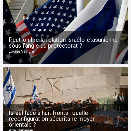
Peut-on lire la relation israélo-étasunienne
sous l’angle du protectorat ?
Louise Vaingre
Israël face à huit fronts : quelle
reconfiguration sécuritaire moyen-
orientale ?
Adel Bakawan