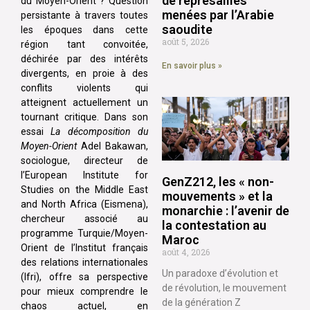
de représailles
du Moyen-Orient ? Question
menées par l’Arabie
persistante à travers toutes
saoudite
les époques dans cette
août 5, 2026
région tant convoitée,
déchirée par des intérêts
En savoir plus »
divergents, en proie à des
conflits violents qui
atteignent actuellement un
tournant critique. Dans son
essai
La décomposition du
Moyen-Orient
Adel Bakawan,
sociologue, directeur de
l’European Institute for
GenZ212, les « non-
Studies on the Middle East
mouvements » et la
and North Africa (Eismena),
monarchie : l’avenir de
chercheur associé au
la contestation au
programme Turquie/Moyen-
Maroc
Orient de l’Institut français
août 4, 2026
des relations internationales
Un paradoxe d’évolution et
(Ifri), offre sa perspective
de révolution, le mouvement
pour mieux comprendre le
de la génération Z
chaos actuel, en