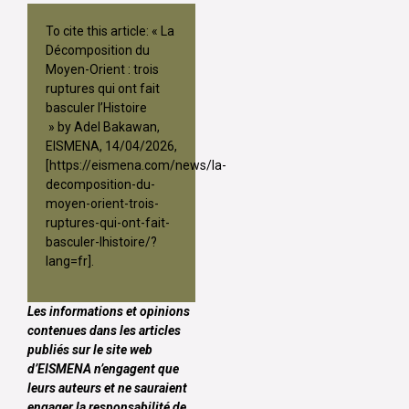
To cite this article: « La
Décomposition du
Moyen-Orient : trois
ruptures qui ont fait
basculer l’Histoire
» by Adel Bakawan,
EISMENA, 14/04/2026,
[
https://eismena.com/news/la-
decomposition-du-
moyen-orient-trois-
ruptures-qui-ont-fait-
basculer-lhistoire/?
lang=fr
].
Les informations et opinions
contenues dans les articles
publiés sur le site web
d’EISMENA n’engagent que
leurs auteurs et ne sauraient
engager la responsabilité de