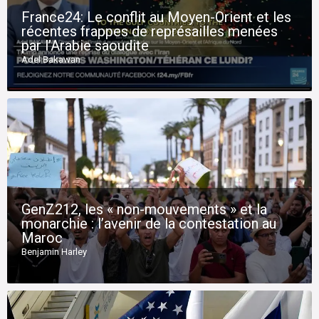
France24: Le conflit au Moyen-Orient et les
récentes frappes de représailles menées
par l’Arabie saoudite
Adel Bakawan
GenZ212, les « non-mouvements » et la
monarchie : l’avenir de la contestation au
Maroc
Benjamin Harley