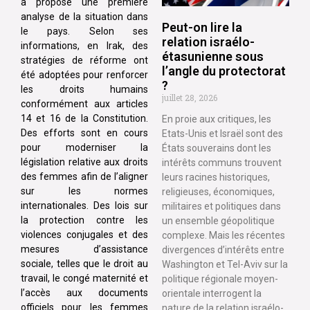
a proposé une première
analyse de la situation dans
Peut-on lire la
le pays. Selon ses
relation israélo-
informations, en Irak, des
étasunienne sous
stratégies de réforme ont
l’angle du protectorat
été adoptées pour renforcer
?
les droits humains
juillet 28, 2026
conformément aux articles
14 et 16 de la Constitution.
En proie aux critiques, les
Des efforts sont en cours
Etats-Unis et Israël sont des
pour moderniser la
États souverains dont les
législation relative aux droits
intérêts communs trouvent
des femmes afin de l’aligner
leurs racines historiques,
sur les normes
religieuses, économiques,
internationales. Des lois sur
militaires et politiques dans
la protection contre les
un ensemble géopolitique
violences conjugales et des
complexe. Mais les récentes
mesures d’assistance
divergences d’intérêts entre
sociale, telles que le droit au
Washington et Tel-Aviv sur la
travail, le congé maternité et
politique régionale moyen-
l’accès aux documents
orientale interrogent la
officiels pour les femmes
nature de la relation israélo-