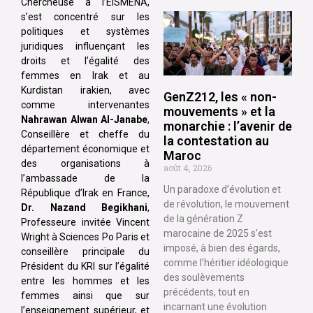
Chercheuse à l’EISMENA,
s’est concentré sur les
politiques et systèmes
juridiques influençant les
droits et l’égalité des
femmes en Irak et au
Kurdistan irakien, avec
GenZ212, les « non-
comme intervenantes
mouvements » et la
Nahrawan Alwan Al-Janabe
,
monarchie : l’avenir de
Conseillère et cheffe du
la contestation au
département économique et
Maroc
des organisations à
août 4, 2026
l’ambassade de la
Un paradoxe d’évolution et
République d’Irak en France,
de révolution, le mouvement
Dr. Nazand Begikhani
,
de la génération Z
Professeure invitée Vincent
marocaine de 2025 s’est
Wright à Sciences Po Paris et
imposé, à bien des égards,
conseillère principale du
comme l’héritier idéologique
Président du KRI sur l’égalité
des soulèvements
entre les hommes et les
précédents, tout en
femmes ainsi que sur
incarnant une évolution
l’enseignement supérieur, et