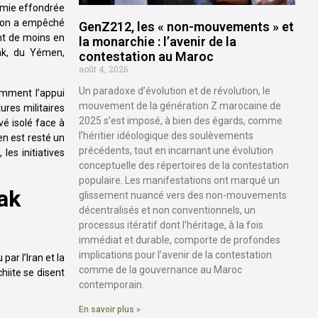
nomie effondrée
ction a empêché
GenZ212, les « non-mouvements » et
ent de moins en
la monarchie : l’avenir de la
rak, du Yémen,
contestation au Maroc
août 4, 2026
Un paradoxe d’évolution et de révolution, le
amment l’appui
mouvement de la génération Z marocaine de
ures militaires
2025 s’est imposé, à bien des égards, comme
vé isolé face à
l’héritier idéologique des soulèvements
en est resté un
précédents, tout en incarnant une évolution
les initiatives
conceptuelle des répertoires de la contestation
populaire. Les manifestations ont marqué un
rak
glissement nuancé vers des non-mouvements
décentralisés et non conventionnels, un
processus itératif dont l’héritage, à la fois
immédiat et durable, comporte de profondes
implications pour l’avenir de la contestation
ar l’Iran et la
comme de la gouvernance au Maroc
hiite se disent
contemporain.
En savoir plus »