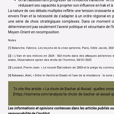
réduisant ses capacités à projeter son influence en Irak et 
La nature de ces débats multiples reflète une tension croissante au
envers l’Iran et la nécessité de s’adapter à un ordre régional e
une série de choix stratégiques complexes. Dans ce moment crucia
détermineront pas seulement l’avenir politique et sécuritaire de l’
Moyen-Orient en recomposition.
Notes
[1] Balanche, Fabrice, Les leçons de la crise syrienne, Paris, Odile Jacob, 202
[2] « L’Iran et ses milices en 2024 : 563 morts dans des attaques aériennes 
arabe, Observatoire syrien des droits de l’homme, 04/01/2025
[3] Luizard, Pierre-Jean. « Le nouvel État irakien de 2003 et le piège du comm
[4] Bakawan, Adel, « Entre le Hachd al-Chaabi et l’axe de la résistance : la zone 
To cite this article: « La chute de Bachar al-Assad : quelles c
[
https://eismena.com/analysis/la-chute-de-bachar-al-assad-qu
Les informations et opinions contenues dans les articles publiés su
responsabilité de l’institut.