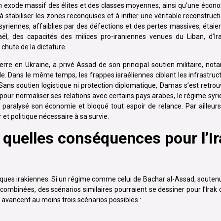
un exode massif des élites et des classes moyennes, ainsi qu’une éco
 à stabiliser les zones reconquises et à initier une véritable reconstru
 syriennes, affaiblies par des défections et des pertes massives, étai
aël, des capacités des milices pro-iraniennes venues du Liban, d’I
chute de la dictature.
re en Ukraine, a privé Assad de son principal soutien militaire, not
de. Dans le même temps, les frappes israéliennes ciblant les infrastruct
 Sans soutien logistique ni protection diplomatique, Damas s’est retrou
our normaliser ses relations avec certains pays arabes, le régime syri
 paralysé son économie et bloqué tout espoir de relance. Par ailleurs, 
 et politique nécessaire à sa survie.
: quelles conséquences pour l’I
iques irakiennes. Si un régime comme celui de Bachar al-Assad, soutenu p
mbinées, des scénarios similaires pourraient se dessiner pour l’Irak c
vancent au moins trois scénarios possibles :