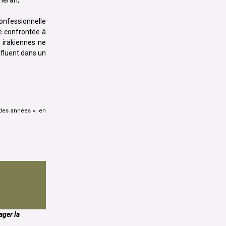
confessionnelle
ve confrontée à
s irakiennes ne
nfluent dans un
 des années », en
ager la