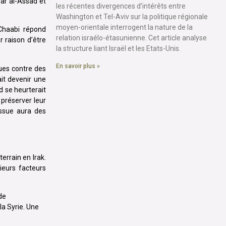
ar al-Assad et
les récentes divergences d’intérêts entre
Washington et Tel-Aviv sur la politique régionale
moyen-orientale interrogent la nature de la
Chaabi répond
relation israélo-étasunienne. Cet article analyse
r raison d’être
la structure liant Israël et les Etats-Unis.
En savoir plus »
ques contre des
ait devenir une
d se heurterait
 préserver leur
issue aura des
errain en Irak.
ieurs facteurs
de
la Syrie. Une