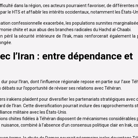
n difficulté dans la région, ces acteurs pourraient favoriser, de différentes
par le HTS et affaiblir les intérêts occidentaux, notamment les États-Un
risation confessionnelle exacerbée, les populations sunnites marginalisée
émonie chiite et aux abus des branches radicales du Hachd al-Chaabi.
il la sécurité intérieure de l’Irak, mais renforcerait également la 
longée.
ec l’Iran : entre dépendance et
r pour l’Iran, dont l’influence régionale repose en partie sur l’axe 
ébats sur l’opportunité de réviser ses relations avec Téhéran.
ders irakiens plaident pour diversifier les partenariats stratégiques avec
rd de l’Iran. Cette diversification pourrait inclure des rapprochements 
liance militaire avec les États-Unis.
actions chiites fidèles à Téhéran disposent de mécanismes considérables
e nuisance, combiné à l’absence d’un consensus politique clair en Irak, 
 moyen terme, la chute de Damas pourrait néanmoins isoler davantage Té