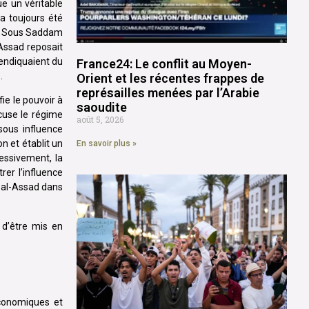
e un véritable
 a toujours été
fs. Sous Saddam
 Assad reposait
vendiquaient du
France24: Le conflit au Moyen-
.
Orient et les récentes frappes de
représailles menées par l’Arabie
ie le pouvoir à
saoudite
ccuse le régime
août 5, 2026
sous influence
on et établit un
En savoir plus »
essivement, la
rer l’influence
r al-Assad dans
 d’être mis en
économiques et