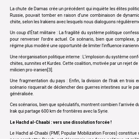
La chute de Damas crée un précédent qui inquiète les élites politi
Russie, pouvait tomber en raison d’une combinaison de dynamique
chiite, selon les Irakiens avec lesquels nous dialoguons régulière
Un coup d’État militaire : La fragilité du système politique confessi
pour renverser l’ordre actuel. Ce scénario, bien que complexe, p
régime plus modéré une opportunité de limiter l’influence iranienne
Une réorganisation politique interne : L’implosion du système conf
chiites, sunnites et Kurdes. Cette coalition, motivée par un rejet de 
milicien pro-iranien[3].
Une fragmentation du pays : Enfin, la division de l’Irak en trois 
scénario risquerait de déclencher des guerres intestines sur le par
généralisée.
Ces scénarios, bien que spéculatifs, montrent combien l’arrivée du 
Irak qui partage 600 km de frontières avec la Syrie.
Le Hachd al-Chaabi : vers une dissolution forcée !
Le Hachd al-Chaabi (PMF, Popular Mobilization Forces) constitue un