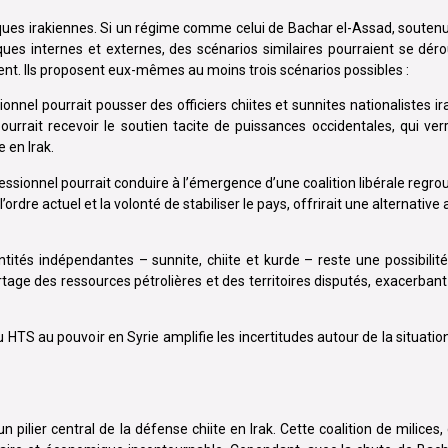
ques irakiennes. Si un régime comme celui de Bachar el-Assad, soutenu p
s internes et externes, des scénarios similaires pourraient se déroul
ment. Ils proposent eux-mêmes au moins trois scénarios possibles :
onnel pourrait pousser des officiers chiites et sunnites nationalistes ira
ourrait recevoir le soutien tacite de puissances occidentales, qui ve
 en Irak.
essionnel pourrait conduire à l’émergence d’une coalition libérale regr
l’ordre actuel et la volonté de stabiliser le pays, offrirait une alternativ
entités indépendantes – sunnite, chiite et kurde – reste une possibilité
tage des ressources pétrolières et des territoires disputés, exacerbant 
HTS au pouvoir en Syrie amplifie les incertitudes autour de la situation
 pilier central de la défense chiite en Irak. Cette coalition de milices