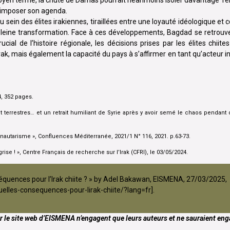
à imposer son agenda.
 sein des élites irakiennes, tiraillées entre une loyauté idéologique et 
n pleine transformation. Face à ces développements, Bagdad se retrou
l de l’histoire régionale, les décisions prises par les élites chiite
Irak, mais également la capacité du pays à s’affirmer en tant qu’acteur i
4, 352 pages.
et terrestres… et un retrait humiliant de Syrie après y avoir semé le chaos pendant
unautarisme », Confluences Méditerranée, 2021/1 N° 116, 2021. p.63-73.
grise ! », Centre Français de recherche sur l’Irak (CFRI), le 03/05/2024.
onséquences pour l’Irak chiite ? » by Adel Bakawan, EISMENA, 27/03/2025,
elles-consequences-pour-lirak-chiite/?lang=fr
].
r le site web d’EISMENA n’engagent que leurs auteurs et ne sauraient eng