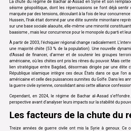
La chute du régime de Bachar al-Assad en Syrie et son remplac
séisme géopolitique, dont les répercussions se font déjà sentir 
marquée par des tensions, découlant à la fois de leur concurrence
Hussein, l’Irak était dominé par une élite sunnite minoritaire rep
sur une base sociale alaouite, elle-même une minorité constituant
baasisme , mais leur concurrence pour le monopole du parti et leu
À partir de 2003, l’échiquier régional change radicalement. L’inte
une majorité chiite (53 % de la population). Une nouvelle dynami
d’Assad de financer, d’armer et de soutenir les groupes terror
américaine, où les chiites ont pris les rênes du pouvoir. Mais cette 
lien stratégique entre Bagdad, désormais dirigée par une élite 
République islamique intègre ces deux États dans ce que l’on appe
américaine et celle des puissances sunnites du Golfe. Dans les an
la guerre civile syrienne, consolidant ainsi cette alliance confessio
Cependant, en 2024, le régime de Bachar al-Assad s’effondre.
perspective avant d’analyser leurs impacts sur la stabilité du pouvoi
Les facteurs de la chute du 
Treize années de guerre civile ont mis la Syrie à genoux. Ce co