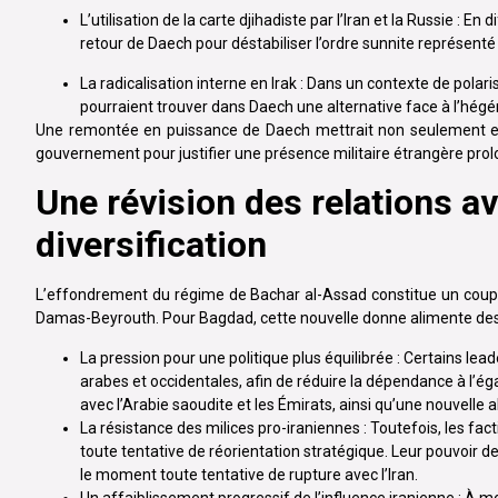
L’utilisation de la carte djihadiste par l’Iran et la Russie : E
retour de Daech pour déstabiliser l’ordre sunnite représenté 
La radicalisation interne en Irak : Dans un contexte de pola
pourraient trouver dans Daech une alternative face à l’hég
Une remontée en puissance de Daech mettrait non seulement en pér
gouvernement pour justifier une présence militaire étrangère pro
Une révision des relations av
diversification
L’effondrement du régime de Bachar al-Assad constitue un coup du
Damas-Beyrouth. Pour Bagdad, cette nouvelle donne alimente des d
La pression pour une politique plus équilibrée : Certains lea
arabes et occidentales, afin de réduire la dépendance à l’éga
avec l’Arabie saoudite et les Émirats, ainsi qu’une nouvelle al
La résistance des milices pro-iraniennes : Toutefois, les f
toute tentative de réorientation stratégique. Leur pouvoir d
le moment toute tentative de rupture avec l’Iran.
Un affaiblissement progressif de l’influence iranienne : À