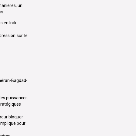
 manières, un
is.
s en Irak
pression sur le
Téhéran-Bagdad-
 des puissances
stratégiques
 pour bloquer
complique pour
héran,