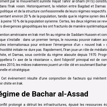
ement par le mouvement sunnite Hayat Tahrir al-Sham (HTS) constitu
dans l’Irak voisin. Historiquement, la relation entre Bagdad et Damas
 politique et de la structure confessionnelle de leurs régimes respecti
résentant environ 20 % de la population, tandis que le régime syrien des
 à peine 10 % de la population syrienne. Certes, les deux régimes se re
rs divergences géopolitiques les ont fracturés de manière systématique
rvention américaine en Irak met fin au régime de Saddam Hussein et conf
que s’installe : dans un premier temps, le nouveau pouvoir irakien a
istes internationaux pour entraver l’émergence d’un « nouvel Irak » 
hostilité initiale ne dure pas. Rapidement, l’Iran joue un rôle de médiati
chiite, et Damas, sous contrôle du régime alaouite depuis 1970. Progr
llera l’« axe de la résistance », dont l’objectif principal est de cont
nées 2010, les milices irakiennes jouent un rôle clé en soutenant Bacha
nnelle et stratégique.
 Cet événement résulte d’une conjonction de facteurs qui méritent
r chiite en Irak.
régime de Bachar al-Assad
nflit prolongé a détruit les infrastructures, épuisé les ressources 