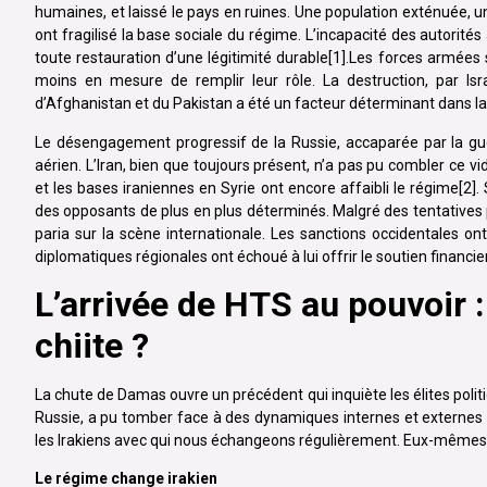
humaines, et laissé le pays en ruines. Une population exténuée, 
ont fragilisé la base sociale du régime. L’incapacité des autorités
toute restauration d’une légitimité durable[1].Les forces armées
moins en mesure de remplir leur rôle. La destruction, par Isr
d’Afghanistan et du Pakistan a été un facteur déterminant dans la 
Le désengagement progressif de la Russie, accaparée par la guer
aérien. L’Iran, bien que toujours présent, n’a pas pu combler ce vi
et les bases iraniennes en Syrie ont encore affaibli le régime[2].
des opposants de plus en plus déterminés. Malgré des tentatives p
paria sur la scène internationale. Les sanctions occidentales ont
diplomatiques régionales ont échoué à lui offrir le soutien financier
L’arrivée de HTS au pouvoir 
chiite ?
La chute de Damas ouvre un précédent qui inquiète les élites polit
Russie, a pu tomber face à des dynamiques internes et externes co
les Irakiens avec qui nous échangeons régulièrement. Eux-mêmes a
Le régime change irakien