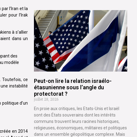
ar l’Iran et la
er pour l’Irak
kiens à s’allier
rraient dans un
oupant des
e au modèle
. Toutefois, ce
Peut-on lire la relation israélo-
une instabilité
étasunienne sous l’angle du
protectorat ?
juillet 28, 2026
 politique d’un
En proie aux critiques, les Etats-Unis et Israël
sont des États souverains dont les intérêts
communs trouvent leurs racines historiques,
religieuses, économiques, militaires et politiques
, créée en 2014
dans un ensemble géopolitique complexe. Mais