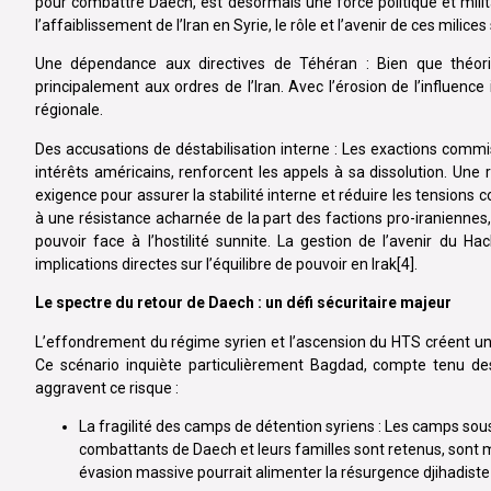
pour combattre Daech, est désormais une force politique et mili
l’affaiblissement de l’Iran en Syrie, le rôle et l’avenir de ces milice
Une dépendance aux directives de Téhéran : Bien que théoriq
principalement aux ordres de l’Iran. Avec l’érosion de l’influence
régionale.
Des accusations de déstabilisation interne : Les exactions commi
intérêts américains, renforcent les appels à sa dissolution. Une
exigence pour assurer la stabilité interne et réduire les tensions
à une résistance acharnée de la part des factions pro-iraniennes
pouvoir face à l’hostilité sunnite. La gestion de l’avenir du H
implications directes sur l’équilibre de pouvoir en Irak[4].
Le spectre du retour de Daech : un défi sécuritaire majeur
L’effondrement du régime syrien et l’ascension du HTS créent un v
Ce scénario inquiète particulièrement Bagdad, compte tenu des
aggravent ce risque :
La fragilité des camps de détention syriens : Les camps sou
combattants de Daech et leurs familles sont retenus, sont me
évasion massive pourrait alimenter la résurgence djihadiste 